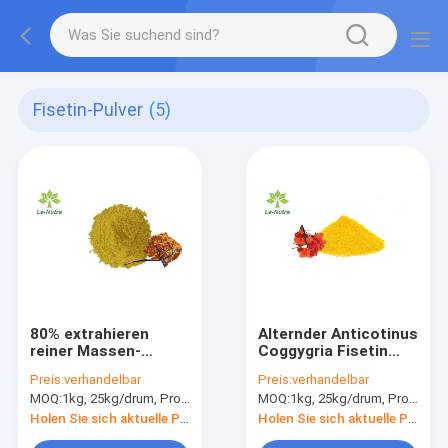
Fisetin-Pulver
(5)
80% extrahieren
Alternder Anticotinus
reiner Massen-
Coggygria Fisetin
Fisetin Pulver
pulverisieren CAS
Preis:
verhandelbar
Preis:
verhandelbar
Cotinus Coggygria
528-48-3
MOQ:
1kg, 25kg/drum, Probe ist verfügbar
MOQ:
1kg, 25kg/drum, Probe ist verfügbar
Antitumor
Holen Sie sich aktuelle Preis
Holen Sie sich aktuelle Preis