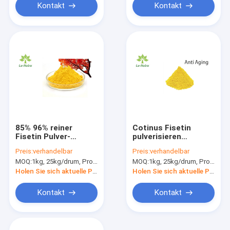
Kontakt
Kontakt
85% 96% reiner
Cotinus Fisetin
Fisetin Pulver-
pulverisieren
Massen-Rauch-
flavonoider
Preis:
verhandelbar
Preis:
verhandelbar
Baum-Auszug-
Coggygria-Auszug
MOQ:
1kg, 25kg/drum, Probe ist verfügbar
MOQ:
1kg, 25kg/drum, Probe ist verfügbar
natürliche Ergänzung
Antialtern
Holen Sie sich aktuelle Preis
Holen Sie sich aktuelle Preis
Kontakt
Kontakt