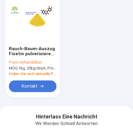
Rauch-Baum-Auszug
Fisetin pulverisieren
96% CAS 528-48-3
Preis:
verhandelbar
Fustel
MOQ:
1kg, 25kg/drum, Probe ist verfügbar
Holen Sie sich aktuelle Preis
Kontakt
Hinterlass Eine Nachricht
Wir Werden Schnell Antworten