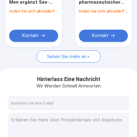
Men ergänzt Sex-
pharmazeutischer
Antioxydant-Pulver
Pulver 99% hoher
Grad Potenciador Le
Holen Sie sich aktuelle Preis
Holen Sie sich aktuelle Preis
Reinheitsgrad CASs
Nutra C22H30N6O4S
Naturkost-Farben
171596-29-5
Viagra Sildenafil
Tadanafil
sexuell
API-Pulver
Kontakt
Kontakt
Kosmetische Rohstoffe
Sehen Sie mehr an
Protein-Nahrungs-Pulver
Ernährungslebensmittel-Zusatzstoff-Pulver
Hinterlass Eine Nachricht
Aminosäureergänzungen
Wir Werden Schnell Antworten
Andere Ergänzungen
Protein-Peptid-Pulver
Reines Nmn-Pulver