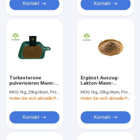
Kontakt
Kontakt
Turkesterone
Ergänzt Auszug-
pulverisieren Mann-
Lakton-Mann-
Gesundheits-
Gesundheit 1,5%
MOQ:
1kg, 25kg/drum, Probe ist verfügbar
MOQ:
1kg, 25kg/drum, Probe ist verfügbar
Ergänzungen Ajuga
Withania Somnifera
Holen Sie sich aktuelle Preis
Holen Sie sich aktuelle Preis
Turkestanica-Auszug
Pulver
Kontakt
Kontakt