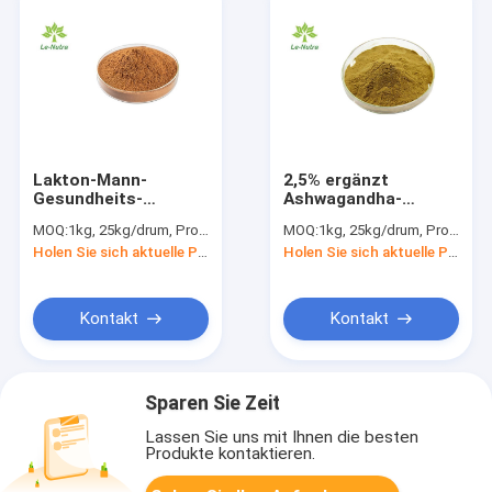
Lakton-Mann-
2,5% ergänzt
Gesundheits-
Ashwagandha-
Ergänzungen HACCP
Wurzel-Auszug-
MOQ:
1kg, 25kg/drum, Probe ist verfügbar
MOQ:
1kg, 25kg/drum, Probe ist verfügbar
Ashwagandha
Mann-Gesundheit
Holen Sie sich aktuelle Preis
Holen Sie sich aktuelle Preis
Auszug-5%
CAS 30655-48-2
behandeln Arthritis-
Pulver
Kontakt
Kontakt
Sparen Sie Zeit
Lassen Sie uns mit Ihnen die besten
Produkte kontaktieren.