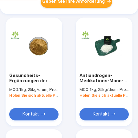
Geben Sie Ihre Anforderung
Gesundheits-
Antiandrogen-
Ergänzungen der
Medikations-Mann-
Mann-C28H38O6
Gesundheit ergänzt
MOQ:
1kg, 25kg/drum, Probe ist verfügbar
MOQ:
1kg, 25kg/drum, Probe ist verfügbar
organisches
Pulver RU58841
Holen Sie sich aktuelle Preis
Holen Sie sich aktuelle Preis
Ashwagandha-
Auszug-Pulver
Kontakt
Kontakt