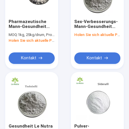
Fabrik-Ausflug
Qualitätskontrolle
Pharmazeutische
Sex-Verbesserungs-
Mann-Gesundheit
Mann-Gesundheit
Treten Sie mit uns in Verbindung
ergänzt RU58841,
ergänzt rohes Pulver
MOQ:
1kg, 25kg/drum, Probe ist verfügbar
Holen Sie sich aktuelle Preis
Haar-Wachstum zu
Cas 171596-29-5
Holen Sie sich aktuelle Preis
pulverisieren
Tadalafil
Fordern Sie ein Zitat
Kontakt
Kontakt
Diätetische Ergänzungs-Pulver
Kräuterauszugpulver
Reines Vitamin-Pulver
Leere Hartkapseln
Mann-Gesundheits-Ergänzungen
Gesundheit Le Nutra
Pulver-