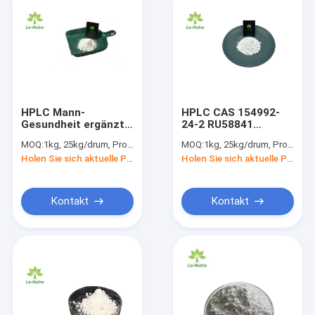
HPLC Mann-
HPLC CAS 154992-
Gesundheit ergänzt
24-2 RU58841
Haarausfall
pulverisieren Mann-
MOQ:
1kg, 25kg/drum, Probe ist verfügbar
MOQ:
1kg, 25kg/drum, Probe ist verfügbar
C17H18F3N3O3 des
Gesundheits-
Holen Sie sich aktuelle Preis
Holen Sie sich aktuelle Preis
Pulver-RU58841
Ergänzungen
Kontakt
Kontakt
Haus
Produkte
Über uns