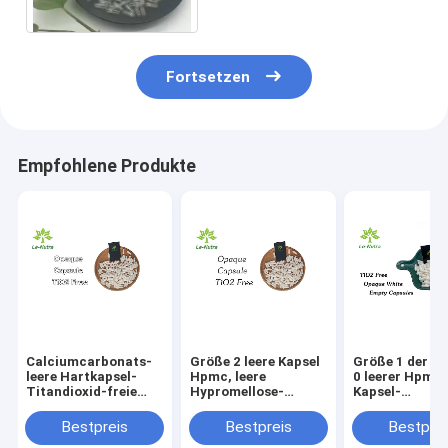
Fortsetzen
Empfohlene Produkte
Calciumcarbonats-
Größe 2 leere Kapsel
Größe 1 der G
leere Hartkapsel-
Hpmc, leere
0 leerer Hpmc
Titandioxid-freie
Hypromellose-
Kapsel-
Größe 3
Kapseln FDA
Nahrungsmitt
Bestpreis
Bestpreis
Bestprei